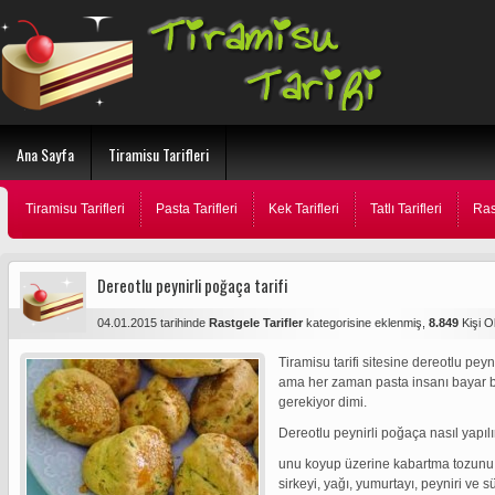
Ana Sayfa
Tiramisu Tarifleri
Tiramisu Tarifleri
Pasta Tarifleri
Kek Tarifleri
Tatlı Tarifleri
Ras
Dereotlu peynirli poğaça tarifi
04.01.2015 tarihinde
Rastgele Tarifler
kategorisine eklenmiş,
8.849
Kişi 
Tiramisu tarifi sitesine dereotlu peyn
ama her zaman pasta insanı bayar b
gerekiyor dimi.
Dereotlu peynirli poğaça nasıl yapılı
unu koyup üzerine kabartma tozunu,
sirkeyi, yağı, yumurtayı, peyniri ve