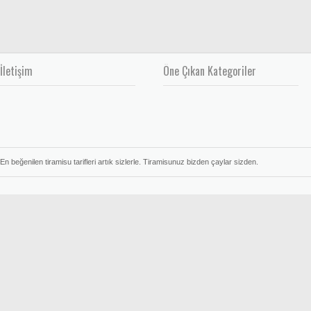
İletişim
Öne Çıkan Kategoriler
En beğenilen tiramisu tarifleri artık sizlerle. Tiramisunuz bizden çaylar sizden.