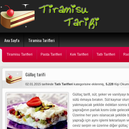
Ana Sayfa
Tiramisu Tarifleri
Tiramisu Tarifleri
Pasta Tarifleri
Kek Tarifleri
Tatlı Tarifleri
Ras
Güllaç tarifi
02.01.2015 tarihinde
Tatlı Tarifleri
kategorisine eklenmiş,
5.228
Kişi Okum
Güllaç tarifi, süt, şeker ve vanilyay
sütü ılımaya bırakın. Süt kaynar olur
yakmayacak şekilde ılıdıktan sonra t
yaprağının parlak kısmı üste gelecek
Üzerine her yanı ıslanacak şekilde b
yaprağı için aynı işlemi tekrarlayın v
ceviz serpin ve üzerine diğer güllaç 