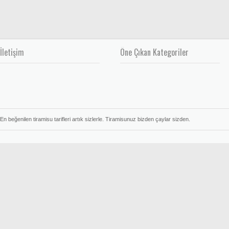
İletişim
Öne Çıkan Kategoriler
En beğenilen tiramisu tarifleri artık sizlerle. Tiramisunuz bizden çaylar sizden.