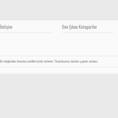
İletişim
Öne Çıkan Kategoriler
En beğenilen tiramisu tarifleri artık sizlerle. Tiramisunuz bizden çaylar sizden.