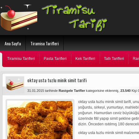
Ana Sayfa
Tiramisu Tarifleri
Tiramisu Tarifleri
Pasta Tarifleri
Kek Tarifleri
Tatlı Tarifleri
Ras
oktay usta tuzlu minik simit tarifi
31.01.2015 tarihinde
Rastgele Tarifler
kategorisine eklenmiş,
23.540
Kişi
oktay usta tuzlu minik simit tarifi, u
yoğurdu, sirkeyi, yumurtayı, mahlebi
yoğurun. Hamurdan ceviz büyüküğün
üzerinde fitil yapıp simit şekline get
dizin. Önceden ısıtılmış 180 dereceli 
oktay usta tuzlu minik simit malzemel