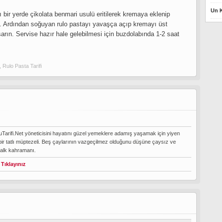
Un K
yrı bir yerde çikolata benmari usulü eritilerek kremaya eklenip
in. Ardından soğuyan rulo pastayı yavaşça açıp kremayı üst
arın. Servise hazır hale gelebilmesi için buzdolabında 1-2 saat
,
Rulo Pasta Tarifi
Tarifi.Net yöneticisini hayatını güzel yemeklere adamış yaşamak için yiyen
bir tatlı müptezeli. Beş çaylarının vazgeçilmez olduğunu düşüne çaysız ve
halk kahramanı.
 Tıklayınız