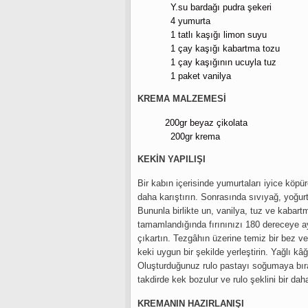
Y.su bardağı pudra şekeri
4 yumurta
1 tatlı kaşığı limon suyu
1 çay kaşığı kabartma tozu
1 çay kaşığının ucuyla tuz
1 paket vanilya
KREMA MALZEMESİ
200gr beyaz çikolata
200gr krema
KEKİN YAPILIŞI
Bir kabın içerisinde yumurtaları iyice köpü
daha karıştırın. Sonrasında sıvıyağ, yoğu
Bununla birlikte un, vanilya, tuz ve kabar
tamamlandığında fırınınızı 180 dereceye a
çıkartın. Tezgâhın üzerine temiz bir bez vey
keki uygun bir şekilde yerleştirin. Yağlı kâ
Oluşturduğunuz rulo pastayı soğumaya bır
takdirde kek bozulur ve rulo şeklini bir da
KREMANIN HAZIRLANIŞI