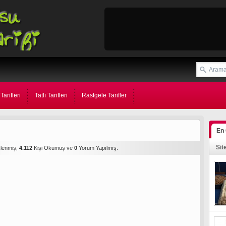
Tarifleri
Tatlı Tarifleri
Rastgele Tarifler
En
Sit
klenmiş,
4.112
Kişi Okumuş ve
0
Yorum Yapılmış.