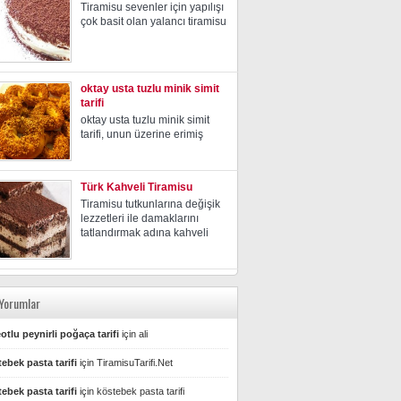
Tiramisu sevenler için yapılışı
çok basit olan yalancı tiramisu
oktay usta tuzlu minik simit
tarifi
oktay usta tuzlu minik simit
tarifi, unun üzerine erimiş
Türk Kahveli Tiramisu
Tiramisu tutkunlarına değişik
lezzetleri ile damaklarını
tatlandırmak adına kahveli
Yorumlar
otlu peynirli poğaça tarifi
için
ali
ebek pasta tarifi
için
TiramisuTarifi.Net
ebek pasta tarifi
için
köstebek pasta tarifi