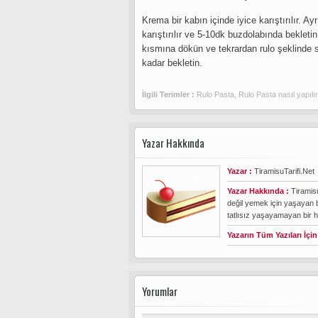
Krema bir kabın içinde iyice karıştırılır. A
karıştırılır ve 5-10dk buzdolabında beklet
kısmına dökün ve tekrardan rulo şeklinde s
kadar bekletin.
İlgili Terimler :
Rulo Pasta
,
Rulo Pasta nasıl yapılır
Yazar Hakkında
Yazar :
TiramisuTarifi.Net
Yazar Hakkında :
Tiramisu
değil yemek için yaşayan 
tatlısız yaşayamayan bir 
Yazarın Tüm Yazıları İçin
Yorumlar