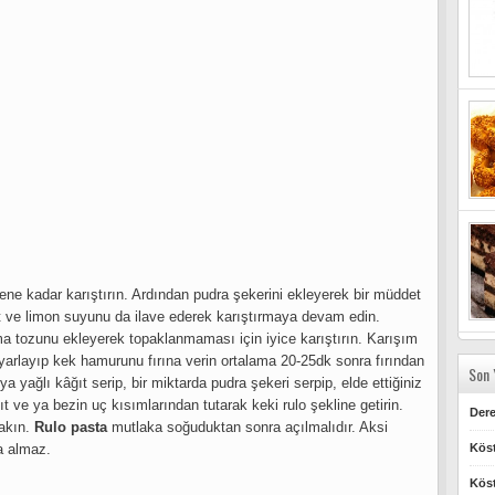
rene kadar karıştırın. Ardından pudra şekerini ekleyerek bir müddet
rt ve limon suyunu da ilave ederek karıştırmaya devam edin.
tma tozunu ekleyerek topaklanmaması için iyice karıştırın. Karışım
yarlayıp kek hamurunu fırına verin ortalama 20-25dk sonra fırından
Son 
a yağlı kâğıt serip, bir miktarda pudra şekeri serpip, elde ettiğiniz
ğıt ve ya bezin uç kısımlarından tutarak keki rulo şekline getirin.
Dere
akın.
Rulo pasta
mutlaka soğuduktan sonra açılmalıdır. Aksi
ha almaz.
Köst
Köst