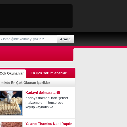
En Çok Yorumlananlar
 Çok Okunanlar
emizde En Çok Okunan İçerikler
Kadayıf dolması tarifi
Kadayıf dolması tarifi şerbet
malzemelerini tencereye
koyup kaynatın ve
Yalancı Tiramisu Nasıl Yapılır