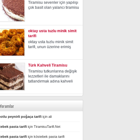
Tiramisu sevenler için yapılışı
çok basit olan yalancı tiramisu
oktay usta tuzlu minik simit
tarifi
oktay usta tuzlu minik simit
tarifi, unun üzerine erimiş
Türk Kahveli Tiramisu
Tiramisu tutkunlarına değişik
lezzetleri ile damaklarını
tatlandırmak adına kahveli
Yorumlar
otlu peynirli poğaça tarifi
için
ali
ebek pasta tarifi
için
TiramisuTarifi.Net
ebek pasta tarifi
için
köstebek pasta tarifi