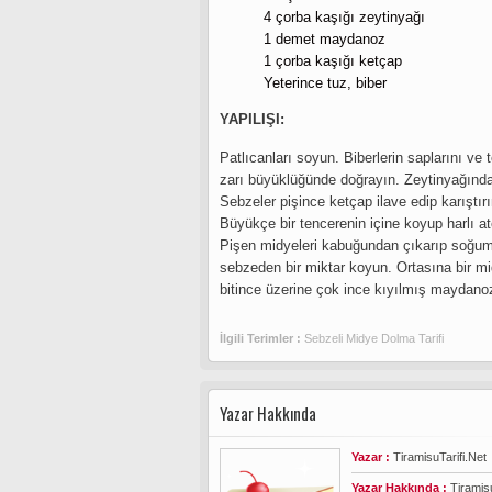
4 çorba kaşığı zeytinyağı
1 demet maydanoz
1 çorba kaşığı ketçap
Yeterince tuz, biber
YAPILIŞI:
Patlıcanları soyun. Biberlerin saplarını v
zarı büyüklüğünde doğrayın. Zeytinyağında 
Sebzeler pişince ketçap ilave edip karıştırı
Büyükçe bir tencerenin içine koyup harlı at
Pişen midyeleri kabuğundan çıkarıp soğumay
sebzeden bir miktar koyun. Ortasına bir mi
bitince üzerine çok ince kıyılmış maydanoz
İlgili Terimler :
Sebzeli Midye Dolma Tarifi
Yazar Hakkında
Yazar :
TiramisuTarifi.Net
Yazar Hakkında :
Tiramisu