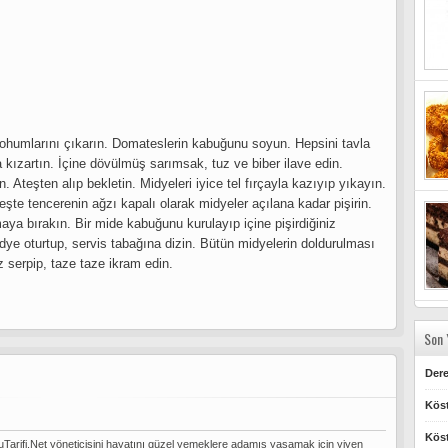
e tohumlarını çıkarın. Domateslerin kabuğunu soyun. Hepsini tavla
kızartın. İçine dövülmüş sarımsak, tuz ve biber ilave edin.
n. Ateşten alıp bekletin. Midyeleri iyice tel fırçayla kazıyıp yıkayın.
eşte tencerenin ağzı kapalı olarak midyeler açılana kadar pişirin.
a bırakın. Bir mide kabuğunu kurulayıp içine pişirdiğiniz
dye oturtup, servis tabağına dizin. Bütün midyelerin doldurulması
 serpip, taze taze ikram edin.
Son 
Dere
Köst
Köst
Tarifi.Net yöneticisini hayatını güzel yemeklere adamış yaşamak için yiyen