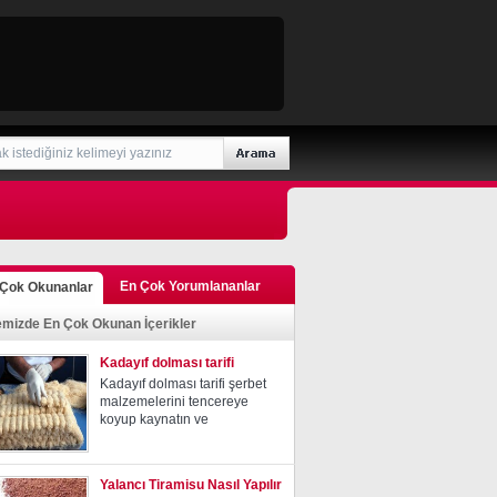
En Çok Yorumlananlar
 Çok Okunanlar
emizde En Çok Okunan İçerikler
Kadayıf dolması tarifi
Kadayıf dolması tarifi şerbet
malzemelerini tencereye
koyup kaynatın ve
Yalancı Tiramisu Nasıl Yapılır