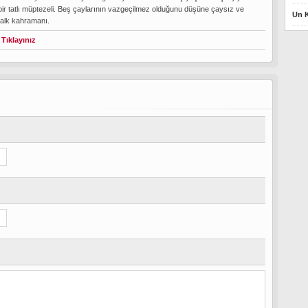
bir tatlı müptezeli. Beş çaylarının vazgeçilmez olduğunu düşüne çaysız ve
Un K
halk kahramanı.
 Tıklayınız