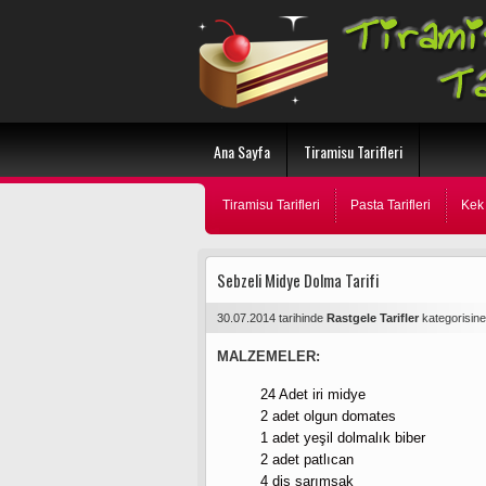
Ana Sayfa
Tiramisu Tarifleri
Tiramisu Tarifleri
Pasta Tarifleri
Kek 
Sebzeli Midye Dolma Tarifi
30.07.2014 tarihinde
Rastgele Tarifler
kategorisin
MALZEMELER:
24 Adet iri midye
2 adet olgun domates
1 adet yeşil dolmalık biber
2 adet patlıcan
4 diş sarımsak