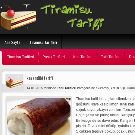
Ana Sayfa
Tiramisu Tarifleri
Tiramisu Tarifleri
Pasta Tarifleri
Kek Tarifleri
Tatlı Tarifleri
Ras
kazandibi tarifi
14.01.2015 tarihinde
Tatlı Tarifleri
kategorisine eklenmiş,
7.918
Kişi Okum
Tiramisu tarifi için açılan sitemizin 
göğsünü ikiye kesip limon suyu katı
soğuk suyla yıkayın ve sıkın. Tencere
Un, nişasta ve pirinç ununu karıştırı
Bir kepçe de su ilave edin. Karışımı
pişirin. Tavuk etini döküp, çatalla ka
Sıcakken tepsiye döküp, ocak üstüne 