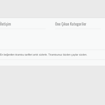
İletişim
Öne Çıkan Kategoriler
En beğenilen tiramisu tarifleri artık sizlerle. Tiramisunuz bizden çaylar sizden.