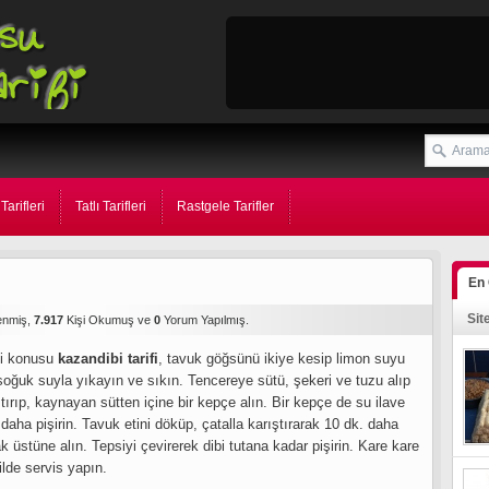
Tarifleri
Tatlı Tarifleri
Rastgele Tarifler
En
Sit
enmiş,
7.917
Kişi Okumuş ve
0
Yorum Yapılmış.
ki konusu
kazandibi tarifi
, tavuk göğsünü ikiye kesip limon suyu
oğuk suyla yıkayın ve sıkın. Tencereye sütü, şekeri ve tuzu alıp
tırıp, kaynayan sütten içine bir kepçe alın. Bir kepçe de su ilave
daha pişirin. Tavuk etini döküp, çatalla karıştırarak 10 dk. daha
üstüne alın. Tepsiyi çevirerek dibi tutana kadar pişirin. Kare kare
ilde servis yapın.