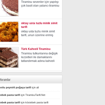
Tiramisu sevenler için yapılışı
çok basit olan yalancı tiramisu
oktay usta tuzlu minik simit
tarifi
oktay usta tuzlu minik simit
tarifi, unun üzerine erimiş
Türk Kahveli Tiramisu
Tiramisu tutkunlarına değişik
lezzetleri ile damaklarını
tatlandırmak adına kahveli
Yorumlar
otlu peynirli poğaça tarifi
için
ali
ebek pasta tarifi
için
TiramisuTarifi.Net
ebek pasta tarifi
için
köstebek pasta tarifi