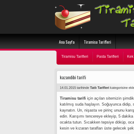
Ana Sayfa
Tiramisu Tarifleri
Tiramisu Tarifleri
Pasta Tarifleri
Kek 
kazandibi tarifi
14.01.2015 tarihinde
Tatlı Tarifleri
kategorisine ekl
Tiramisu tarifi
için açılan sitemizin şimdi
katılmış suda haşlayın. Soğuyunca didip, s
kaynatın. Un, nişasta ve pirinç ununu karış
edin. Karışımı tencereye ekleyip, 5 dakika 
ocakta tutun. Sıcakken tepsiye döküp, ocak 
kesin ve kızaran tarafları üste gelecek şek