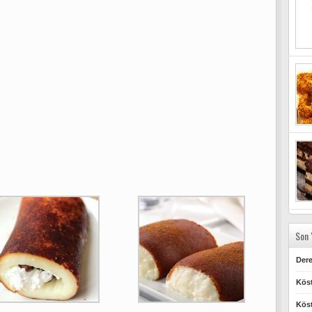
Son 
Dere
Köst
Köst