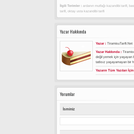
İlgili Terimler :
ardanın mutfağı kazandibi tarifi
,
bas
tarifi
,
oktay usta kazandibi tarifi
Yazar Hakkında
Yazar :
TiramisuTarifi.Net
Yazar Hakkında :
Tiramisu
değil yemek için yaşayan 
tatlısız yaşayamayan bir 
Yazarın Tüm Yazıları İçin
Yorumlar
İsminiz