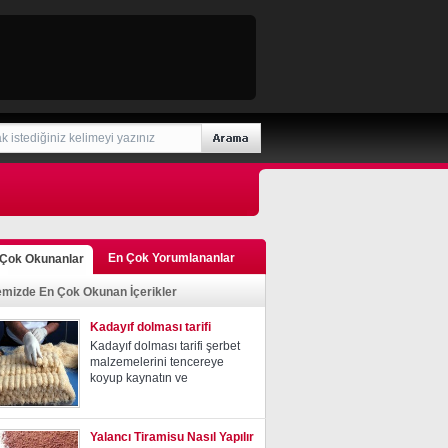
En Çok Yorumlananlar
 Çok Okunanlar
emizde En Çok Okunan İçerikler
Kadayıf dolması tarifi
Kadayıf dolması tarifi şerbet
malzemelerini tencereye
koyup kaynatın ve
Yalancı Tiramisu Nasıl Yapılır