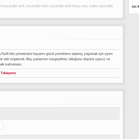
it kazandibi tarifi
,
kazandibi tarifi
,
kazandibi tarifi oktay usta
,
kolay kazandibi
Un K
Tarifi.Net yöneticisini hayatını güzel yemeklere adamış yaşamak için yiyen
bir tatlı müptezeli. Beş çaylarının vazgeçilmez olduğunu düşüne çaysız ve
halk kahramanı.
 Tıklayınız